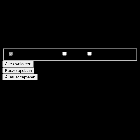
Slimme cookies voor een betere ervaring
We gebruiken essentiële cookies zodat alles goed werkt. Daarnaast
helpen analytics- en marketingcookies ons om
Seif Lifestylecoach
continu te verbeteren. Jij bepaalt wat we mogen gebruiken en dat
kun je altijd wijzigen.
Noodzakelijk
(altijd aan)
Analytics
Marketing
Alles weigeren
Keuze opslaan
Alles accepteren
Oops!
An unexpected error occurred.