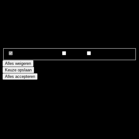
Slimme cookies voor een betere ervaring
We gebruiken essentiële cookies zodat alles goed werkt. Daarnaast
helpen analytics- en marketingcookies ons om
Seif Lifestylecoach
continu te verbeteren. Jij bepaalt wat we mogen gebruiken en dat
kun je altijd wijzigen.
Noodzakelijk
(altijd aan)
Analytics
Marketing
Alles weigeren
Keuze opslaan
Alles accepteren
Oops!
An unexpected error occurred.